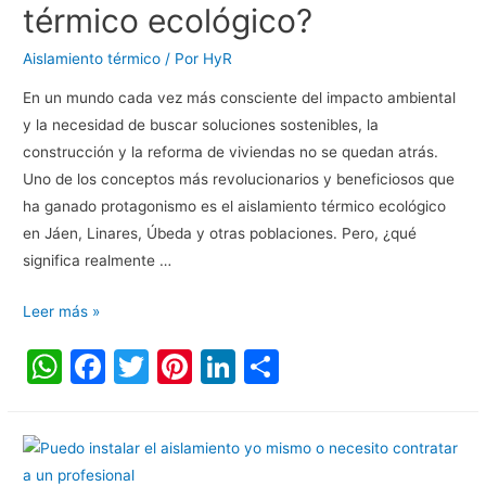
p
o
n
tir
térmico ecológico?
p
o
Aislamiento térmico
/ Por
HyR
k
En un mundo cada vez más consciente del impacto ambiental
y la necesidad de buscar soluciones sostenibles, la
construcción y la reforma de viviendas no se quedan atrás.
Uno de los conceptos más revolucionarios y beneficiosos que
ha ganado protagonismo es el aislamiento térmico ecológico
en Jáen, Linares, Úbeda y otras poblaciones. Pero, ¿qué
significa realmente …
Leer más »
W
F
T
Pi
Li
C
h
a
w
nt
n
o
at
c
itt
er
k
m
s
e
er
e
e
p