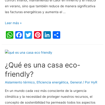
confort interior, manteniendo el calor en invierno y el frescor
en verano, sino que también reduce de manera significativa
las facturas energéticas y aumenta el …
Leer más »
W
F
T
Pi
Li
C
h
a
w
nt
n
o
at
c
itt
er
k
m
s
e
er
e
e
p
A
b
st
dI
ar
¿Qué es una casa eco-
p
o
n
tir
friendly?
p
o
Aislamiento térmico
,
Eficiencia energética
,
General
/ Por
HyR
k
En un mundo cada vez más consciente de la urgencia
climática y la necesidad de proteger nuestros recursos, el
concepto de sostenibilidad ha permeado todos los aspectos