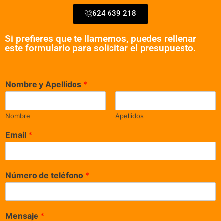
624 639 218
Si prefieres que te llamemos, puedes rellenar
este formulario para solicitar el presupuesto.
Nombre y Apellidos
*
Nombre
Apellidos
Email
*
Número de teléfono
*
Mensaje
*