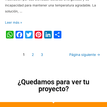
incapacidad para mantener una temperatura agradable. La
solución, …
Leer más »
W
F
T
Pi
Li
C
h
a
w
nt
n
o
at
c
itt
er
k
m
1
2
3
Página siguiente
→
s
e
er
e
e
p
A
b
st
dI
ar
p
o
n
tir
p
o
¿Quedamos para ver tu
k
proyecto?