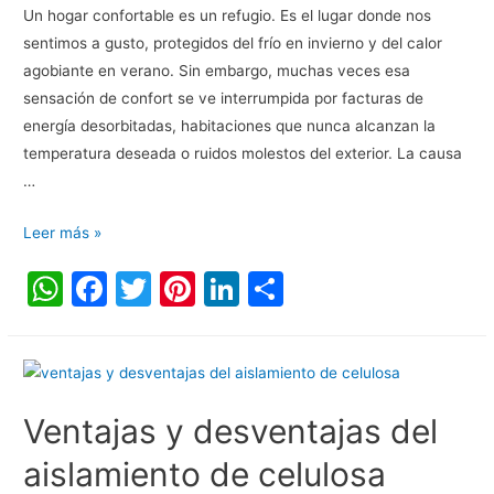
Un hogar confortable es un refugio. Es el lugar donde nos
sentimos a gusto, protegidos del frío en invierno y del calor
agobiante en verano. Sin embargo, muchas veces esa
sensación de confort se ve interrumpida por facturas de
energía desorbitadas, habitaciones que nunca alcanzan la
temperatura deseada o ruidos molestos del exterior. La causa
…
Leer más »
W
F
T
Pi
Li
C
h
a
w
nt
n
o
at
c
itt
er
k
m
s
e
er
e
e
p
A
b
st
dI
ar
Ventajas y desventajas del
p
o
n
tir
aislamiento de celulosa