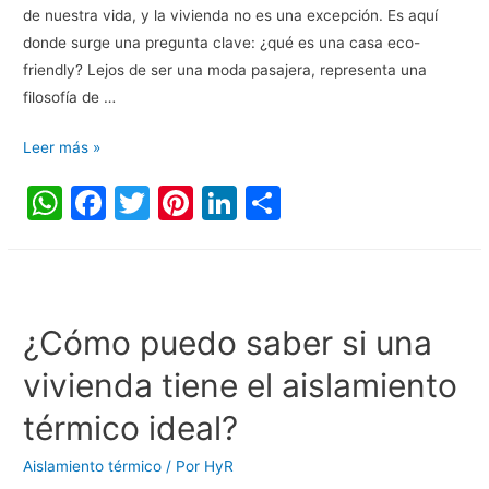
de nuestra vida, y la vivienda no es una excepción. Es aquí
donde surge una pregunta clave: ¿qué es una casa eco-
friendly? Lejos de ser una moda pasajera, representa una
filosofía de …
Leer más »
W
F
T
Pi
Li
C
h
a
w
nt
n
o
at
c
itt
er
k
m
s
e
er
e
e
p
A
b
st
dI
ar
¿Cómo puedo saber si una
p
o
n
tir
vivienda tiene el aislamiento
p
o
térmico ideal?
k
Aislamiento térmico
/ Por
HyR