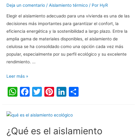
p
o
Deja un comentario
/
Aislamiento térmico
/ Por
HyR
k
Elegir el aislamiento adecuado para una vivienda es una de las
decisiones más importantes para garantizar el confort, la
eficiencia energética y la sostenibilidad a largo plazo. Entre la
amplia gama de materiales disponibles, el aislamiento de
celulosa se ha consolidado como una opción cada vez más
popular, especialmente por su perfil ecológico y su excelente
rendimiento. …
Leer más »
W
F
T
Pi
Li
C
h
a
w
nt
n
o
at
c
itt
er
k
m
s
e
er
e
e
p
A
b
st
dI
ar
¿Qué es el aislamiento