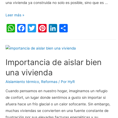
una vivienda ya construida no solo es posible, sino que es …
Leer más »
W
F
T
Pi
Li
C
h
a
w
nt
n
o
at
c
itt
er
k
m
s
e
er
e
e
p
A
b
st
dI
ar
Importancia de aislar bien
p
o
n
tir
una vivienda
p
o
Aislamiento térmico
,
Reformas
/ Por
HyR
k
Cuando pensamos en nuestro hogar, imaginamos un refugio
de confort, un lugar donde sentirnos a gusto sin importar si
afuera hace un frío glacial o un calor sofocante. Sin embargo,
muchas viviendas se convierten en una fuente constante de
frustración por sus elevadas facturas energéticas y su