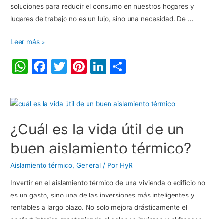
soluciones para reducir el consumo en nuestros hogares y
lugares de trabajo no es un lujo, sino una necesidad. De …
Leer más »
W
F
T
Pi
Li
C
h
a
w
nt
n
o
at
c
itt
er
k
m
s
e
er
e
e
p
A
b
st
dI
ar
¿Cuál es la vida útil de un
p
o
n
tir
buen aislamiento térmico?
p
o
Aislamiento térmico
,
General
/ Por
HyR
k
Invertir en el aislamiento térmico de una vivienda o edificio no
es un gasto, sino una de las inversiones más inteligentes y
rentables a largo plazo. No solo mejora drásticamente el