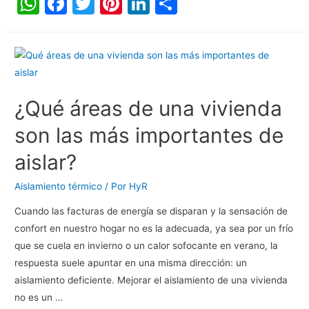
W
F
T
Pi
Li
C
h
a
w
nt
n
o
at
c
itt
er
k
m
s
e
er
e
e
p
A
b
st
dI
ar
¿Qué áreas de una vivienda
p
o
n
tir
p
o
son las más importantes de
k
aislar?
Aislamiento térmico
/ Por
HyR
Cuando las facturas de energía se disparan y la sensación de
confort en nuestro hogar no es la adecuada, ya sea por un frío
que se cuela en invierno o un calor sofocante en verano, la
respuesta suele apuntar en una misma dirección: un
aislamiento deficiente. Mejorar el aislamiento de una vivienda
no es un …