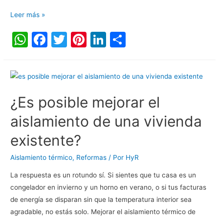
Leer más »
W
F
T
Pi
Li
C
h
a
w
nt
n
o
at
c
itt
er
k
m
s
e
er
e
e
p
A
b
st
dI
ar
¿Es posible mejorar el
p
o
n
tir
aislamiento de una vivienda
p
o
existente?
k
Aislamiento térmico
,
Reformas
/ Por
HyR
La respuesta es un rotundo sí. Si sientes que tu casa es un
congelador en invierno y un horno en verano, o si tus facturas
de energía se disparan sin que la temperatura interior sea
agradable, no estás solo. Mejorar el aislamiento térmico de