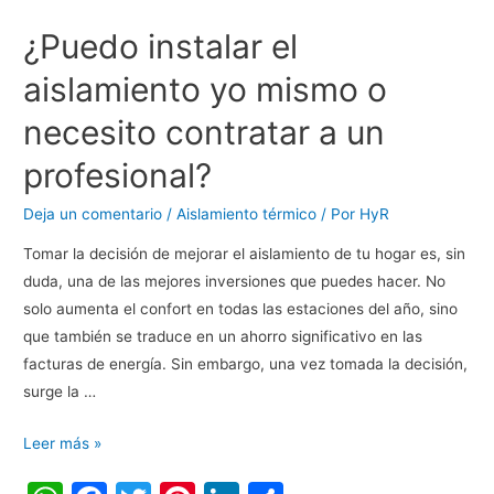
A
b
st
dI
ar
¿Puedo instalar el
p
o
n
tir
p
o
aislamiento yo mismo o
k
necesito contratar a un
profesional?
Deja un comentario
/
Aislamiento térmico
/ Por
HyR
Tomar la decisión de mejorar el aislamiento de tu hogar es, sin
duda, una de las mejores inversiones que puedes hacer. No
solo aumenta el confort en todas las estaciones del año, sino
que también se traduce en un ahorro significativo en las
facturas de energía. Sin embargo, una vez tomada la decisión,
surge la …
Leer más »