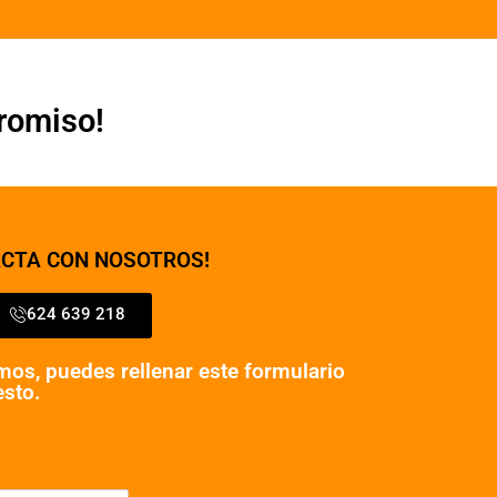
romiso!
ACTA CON NOSOTROS!
624 639 218
emos, puedes rellenar este formulario
esto.