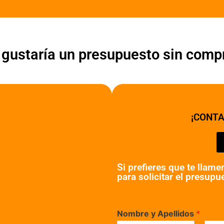
e gustaría un presupuesto sin comp
¡CONT
Si prefieres que te llam
para solicitar el presupu
Nombre y Apellidos
*