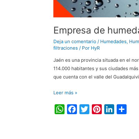
Empresa de humed
Deja un comentario
/
Humedades
,
Hum
filtraciones
/ Por
HyR
Jaén es una provincia situada en el no
114.000 habitantes y sus ciudades más 
que cuenta con el valle del Guadalquivi
Leer más »
W
F
T
Pi
Li
C
h
a
w
nt
n
o
at
c
itt
er
k
m
s
e
er
e
e
p