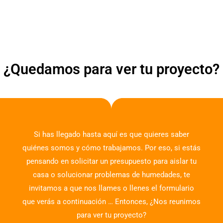
¿Quedamos para ver tu proyecto?
Si has llegado hasta aquí es que quieres saber
quiénes somos y cómo trabajamos. Por eso, si estás
pensando en solicitar un presupuesto para aislar tu
casa o solucionar problemas de humedades, te
invitamos a que nos llames o llenes el formulario
que verás a continuación … Entonces, ¿Nos reunimos
para ver tu proyecto?