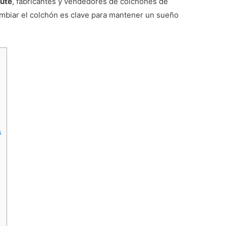
lute
, fabricantes y vendedores de colchones de
mbiar el colchón es clave para mantener un sueño
s