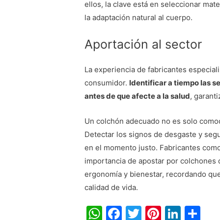
ellos, la clave está en seleccionar mat
la adaptación natural al cuerpo.
Aportación al sector
La experiencia de fabricantes especial
consumidor.
Identificar a tiempo las 
antes de que afecte a la salud
, garant
Un colchón adecuado no es solo comodi
Detectar los signos de desgaste y seg
en el momento justo. Fabricantes com
importancia de apostar por colchones 
ergonomía y bienestar, recordando qu
calidad de vida.
W
F
T
Pi
Li
C