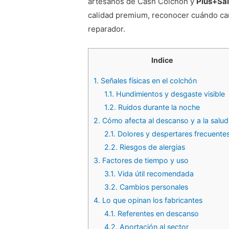
artesanos de Cash Colchón y
Plus+Sa
calidad premium, reconocer cuándo ca
reparador.
Indice
1.
Señales físicas en el colchón
1.1.
Hundimientos y desgaste visible
1.2.
Ruidos durante la noche
2.
Cómo afecta al descanso y a la salud
2.1.
Dolores y despertares frecuente
2.2.
Riesgos de alergias
3.
Factores de tiempo y uso
3.1.
Vida útil recomendada
3.2.
Cambios personales
4.
Lo que opinan los fabricantes
4.1.
Referentes en descanso
4.2.
Aportación al sector