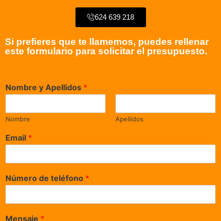
624 639 218
Si prefieres que te llamemos, puedes rellenar
este formulario para solicitar el presupuesto.
Nombre y Apellidos
*
Nombre
Apellidos
Email
*
Número de teléfono
*
Mensaje
*