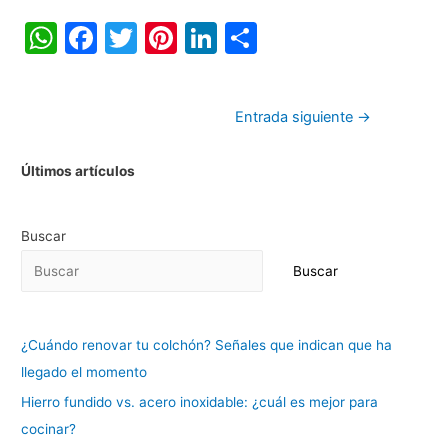
W
F
T
Pi
Li
C
h
a
w
nt
n
o
at
c
itt
er
k
m
Entrada siguiente
→
s
e
er
e
e
p
A
b
st
dI
ar
Últimos artículos
p
o
n
tir
p
o
Buscar
k
Buscar
¿Cuándo renovar tu colchón? Señales que indican que ha
llegado el momento
Hierro fundido vs. acero inoxidable: ¿cuál es mejor para
cocinar?