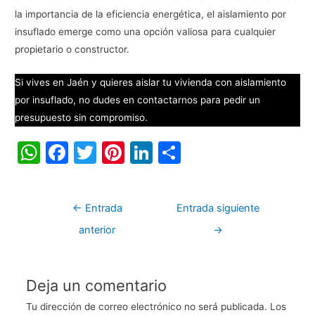
la importancia de la eficiencia energética, el aislamiento por
insuflado emerge como una opción valiosa para cualquier
propietario o constructor.
Si vives en Jaén y quieres aislar tu vivienda con aislamiento
por insuflado, no dudes en contactarnos para pedir un
presupuesto sin compromiso.
W
F
T
Pi
Li
C
h
a
w
nt
n
o
at
c
itt
er
k
m
←
Entrada
Entrada siguiente
s
e
er
e
e
p
anterior
→
A
b
st
dI
ar
p
o
n
tir
p
o
Deja un comentario
k
Tu dirección de correo electrónico no será publicada.
Los