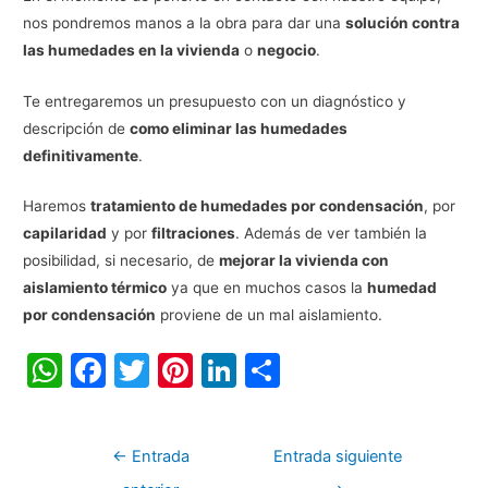
nos pondremos manos a la obra para dar una
solución contra
las humedades en la vivienda
o
negocio
.
Te entregaremos un presupuesto con un diagnóstico y
descripción de
como eliminar las humedades
definitivamente
.
Haremos
tratamiento de humedades por condensación
, por
capilaridad
y por
filtraciones
. Además de ver también la
posibilidad, si necesario, de
mejorar la vivienda con
aislamiento térmico
ya que en muchos casos la
humedad
por condensación
proviene de un mal aislamiento.
W
F
T
Pi
Li
C
h
a
w
nt
n
o
at
c
itt
er
k
m
←
Entrada
Entrada siguiente
s
e
er
e
e
p