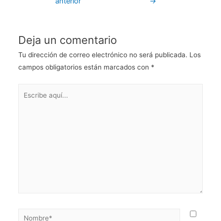
anterior
→
A
b
st
dI
ar
p
o
n
tir
p
o
Deja un comentario
k
Tu dirección de correo electrónico no será publicada.
Los
campos obligatorios están marcados con
*