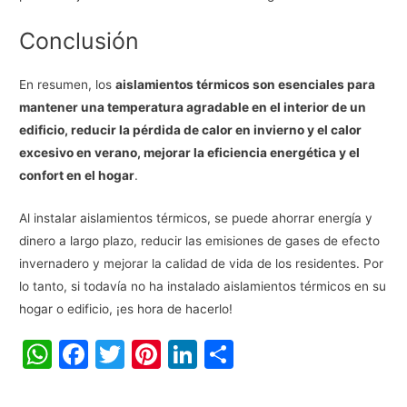
Conclusión
En resumen, los
aislamientos térmicos son esenciales para
mantener una temperatura agradable en el interior de un
edificio, reducir la pérdida de calor en invierno y el calor
excesivo en verano, mejorar la eficiencia energética y el
confort en el hogar
.
Al instalar aislamientos térmicos, se puede ahorrar energía y
dinero a largo plazo, reducir las emisiones de gases de efecto
invernadero y mejorar la calidad de vida de los residentes. Por
lo tanto, si todavía no ha instalado aislamientos térmicos en su
hogar o edificio, ¡es hora de hacerlo!
W
F
T
Pi
Li
C
h
a
w
nt
n
o