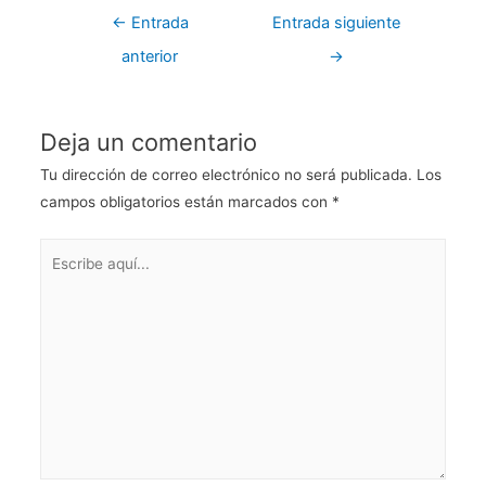
at
c
itt
er
k
m
←
Entrada
Entrada siguiente
s
e
er
e
e
p
anterior
→
A
b
st
dI
ar
p
o
n
tir
p
o
Deja un comentario
k
Tu dirección de correo electrónico no será publicada.
Los
campos obligatorios están marcados con
*